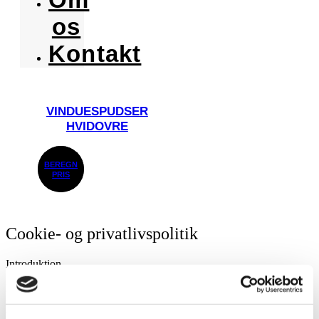
os
Kontakt
VINDUESPUDSER
HVIDOVRE
BEREGN
PRIS
Cookie- og privatlivspolitik
Introduktion
Når du besøger vores website indsamles der oplysninger om dig,
som bruges til at tilpasse og forbedre vores indhold og til at øge
værdien af de annoncer, der vises på siden. Hvis du ikke ønsker, at