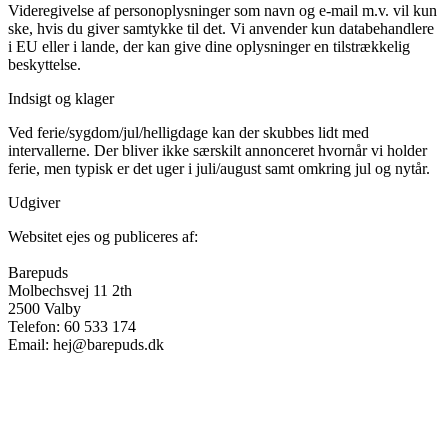
Videregivelse af personoplysninger som navn og e-mail m.v. vil kun
ske, hvis du giver samtykke til det. Vi anvender kun databehandlere
i EU eller i lande, der kan give dine oplysninger en tilstrækkelig
beskyttelse.
Indsigt og klager
Ved ferie/sygdom/jul/helligdage kan der skubbes lidt med
intervallerne. Der bliver ikke særskilt annonceret hvornår vi holder
ferie, men typisk er det uger i juli/august samt omkring jul og nytår.
Udgiver
Websitet ejes og publiceres af:
Barepuds
Molbechsvej 11 2th
2500 Valby
Telefon: 60 533 174
Email: hej@barepuds.dk